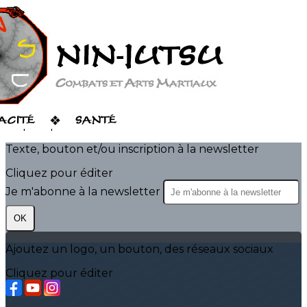
Exporter les lignes sélectionnées
Exporter toutes les colonnes
Exporter uniquement les colonnes affichées
Menu
?>
Images de la page d'accueil
Cliquez pour éditer
Texte, bouton et/ou inscription à la newsletter
Cliquez pour éditer
Je m'abonne à la newsletter
OK
Ajoutez un logo, un bouton, des réseaux sociaux
Cliquez pour éditer