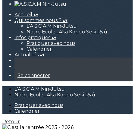
Accueil
▴
▾
Qui sommes nous ?
▴
▾
L'A.S.C.A.M Nin-Jutsu
Notre Ecole : Aka Kongo Seki Ryû
Infos pratiques
▴
▾
Pratiquer avec nous
Calendrier
Actualités
▴
▾
Se connecter
L'A.S.C.A.M Nin-Jutsu
Notre Ecole : Aka Kongo Seki Ryû
Pratiquer avec nous
Calendrier
Retour